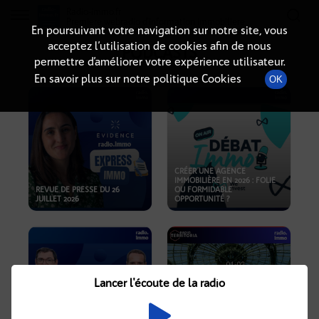
Radio-immo.fr
Premiere webradio d'information immobiliere
En poursuivant votre navigation sur notre site, vous
acceptez l’utilisation de cookies afin de nous
PODCASTS
permettre d’améliorer votre expérience utilisateur.
En savoir plus sur notre politique Cookies
OK
CRÉER UNE AGENCE
IMMOBILIÈRE EN 2026 : FOLIE
REVUE DE PRESSE DU 26
OU FORMIDABLE
JUILLET 2026
OPPORTUNITÉ ?
Lancer l'écoute de la radio
CRISE IMMOBILIÈRE, PRIX EN
BAISSE, NOUVELLES