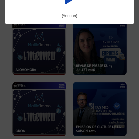
OPPORTUNITÉS… ET SI LE BON
PLAN SE TROUVAIT LÀ OÙ ON
EMISSION SPÉCIALE SIBCA
NE REGARDE PAS ASSEZ ?
2026
Annuler
REVUE DE PRESSE DU 19
ALOHOMORA
JUILLET 2026
EMISSION DE CLÔTURE DE LA
OKOA
SAISON 2026