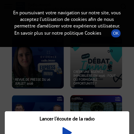
Radio-immo.fr
Premiere webradio d'information immobiliere
En poursuivant votre navigation sur notre site, vous
acceptez l’utilisation de cookies afin de nous
PODCASTS
permettre d’améliorer votre expérience utilisateur.
En savoir plus sur notre politique Cookies
OK
CRÉER UNE AGENCE
IMMOBILIÈRE EN 2026 : FOLIE
REVUE DE PRESSE DU 26
OU FORMIDABLE
JUILLET 2026
OPPORTUNITÉ ?
Lancer l'écoute de la radio
CRISE IMMOBILIÈRE, PRIX EN
BAISSE, NOUVELLES