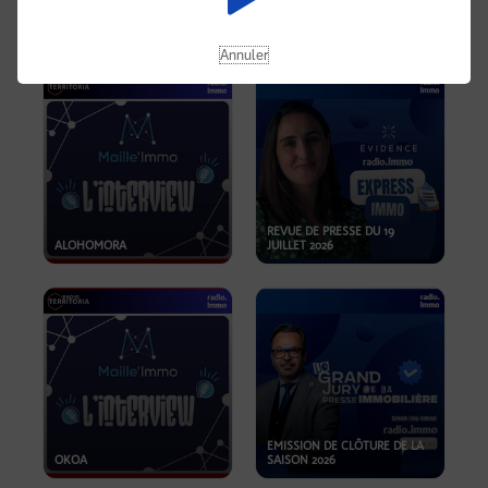
OPPORTUNITÉS… ET SI LE BON
PLAN SE TROUVAIT LÀ OÙ ON
EMISSION SPÉCIALE SIBCA
NE REGARDE PAS ASSEZ ?
2026
Annuler
REVUE DE PRESSE DU 19
ALOHOMORA
JUILLET 2026
EMISSION DE CLÔTURE DE LA
OKOA
SAISON 2026