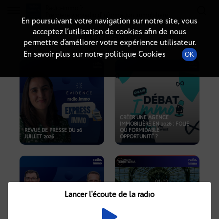
Radio-immo.fr
Premiere webradio d'information immobiliere
En poursuivant votre navigation sur notre site, vous
acceptez l’utilisation de cookies afin de nous
PODCASTS
permettre d’améliorer votre expérience utilisateur.
En savoir plus sur notre politique Cookies
OK
CRÉER UNE AGENCE
IMMOBILIÈRE EN 2026 : FOLIE
REVUE DE PRESSE DU 26
OU FORMIDABLE
JUILLET 2026
OPPORTUNITÉ ?
Lancer l'écoute de la radio
CRISE IMMOBILIÈRE, PRIX EN
BAISSE, NOUVELLES