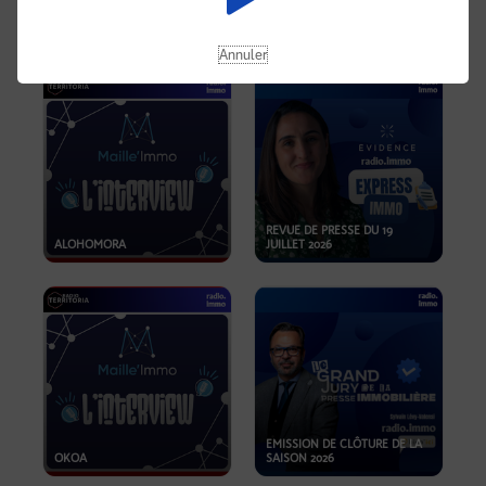
OPPORTUNITÉS… ET SI LE BON
PLAN SE TROUVAIT LÀ OÙ ON
EMISSION SPÉCIALE SIBCA
NE REGARDE PAS ASSEZ ?
2026
Annuler
REVUE DE PRESSE DU 19
ALOHOMORA
JUILLET 2026
EMISSION DE CLÔTURE DE LA
OKOA
SAISON 2026