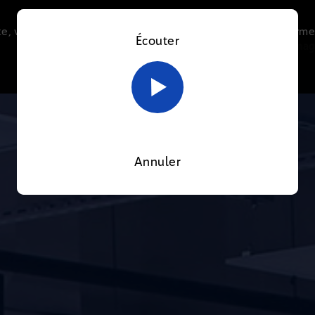
e, vous acceptez l’utilisation de cookies afin de nous perme
Écouter
Le direct
Thématiques
La radio
Le mag
En savoir plus sur notre politique Cookies
OK
Annuler