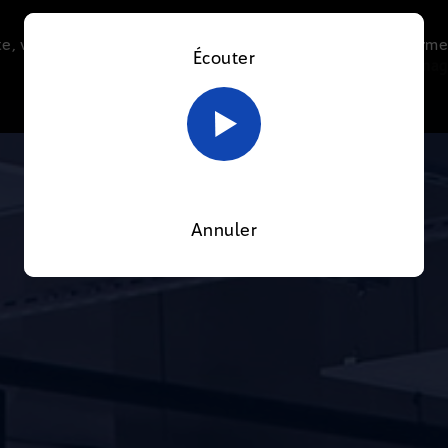
e, vous acceptez l’utilisation de cookies afin de nous perme
Écouter
Le direct
Thématiques
La radio
Le mag
En savoir plus sur notre politique Cookies
OK
Annuler