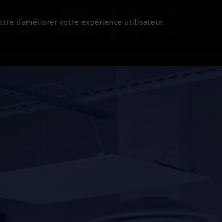
Newsletter
ttre d’améliorer votre expérience utilisateur.
 de l'immo
Evénements
Login