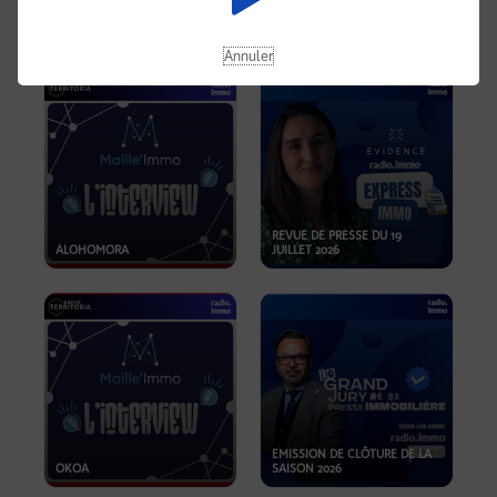
OPPORTUNITÉS… ET SI LE BON
PLAN SE TROUVAIT LÀ OÙ ON
EMISSION SPÉCIALE SIBCA
NE REGARDE PAS ASSEZ ?
2026
Annuler
REVUE DE PRESSE DU 19
ALOHOMORA
JUILLET 2026
EMISSION DE CLÔTURE DE LA
OKOA
SAISON 2026