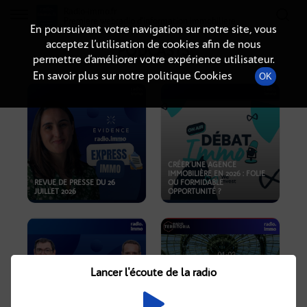
Radio-immo.fr
Premiere webradio d'information immobiliere
En poursuivant votre navigation sur notre site, vous
acceptez l’utilisation de cookies afin de nous
PODCASTS
permettre d’améliorer votre expérience utilisateur.
En savoir plus sur notre politique Cookies
OK
CRÉER UNE AGENCE
IMMOBILIÈRE EN 2026 : FOLIE
REVUE DE PRESSE DU 26
OU FORMIDABLE
JUILLET 2026
OPPORTUNITÉ ?
Lancer l'écoute de la radio
CRISE IMMOBILIÈRE, PRIX EN
BAISSE, NOUVELLES