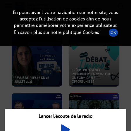
Radio-immo.fr
Premiere webradio d'information immobiliere
En poursuivant votre navigation sur notre site, vous
acceptez l’utilisation de cookies afin de nous
PODCASTS
permettre d’améliorer votre expérience utilisateur.
En savoir plus sur notre politique Cookies
OK
CRÉER UNE AGENCE
IMMOBILIÈRE EN 2026 : FOLIE
REVUE DE PRESSE DU 26
OU FORMIDABLE
JUILLET 2026
OPPORTUNITÉ ?
Lancer l'écoute de la radio
CRISE IMMOBILIÈRE, PRIX EN
BAISSE, NOUVELLES