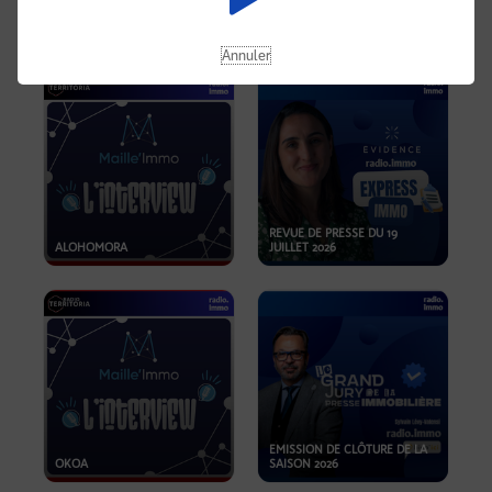
OPPORTUNITÉS… ET SI LE BON
PLAN SE TROUVAIT LÀ OÙ ON
EMISSION SPÉCIALE SIBCA
NE REGARDE PAS ASSEZ ?
2026
Annuler
REVUE DE PRESSE DU 19
ALOHOMORA
JUILLET 2026
EMISSION DE CLÔTURE DE LA
OKOA
SAISON 2026