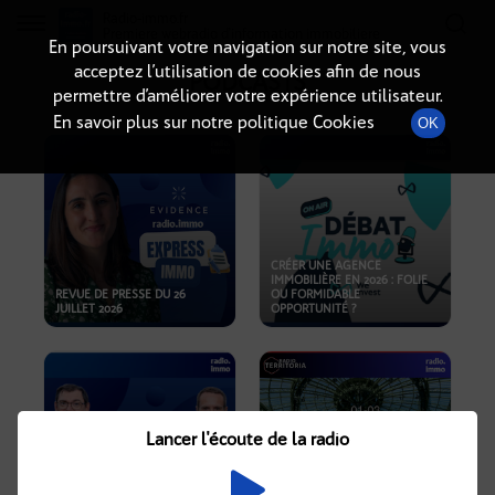
Radio-immo.fr
Premiere webradio d'information immobiliere
En poursuivant votre navigation sur notre site, vous
acceptez l’utilisation de cookies afin de nous
PODCASTS
permettre d’améliorer votre expérience utilisateur.
En savoir plus sur notre politique Cookies
OK
CRÉER UNE AGENCE
IMMOBILIÈRE EN 2026 : FOLIE
REVUE DE PRESSE DU 26
OU FORMIDABLE
JUILLET 2026
OPPORTUNITÉ ?
Lancer l'écoute de la radio
CRISE IMMOBILIÈRE, PRIX EN
BAISSE, NOUVELLES