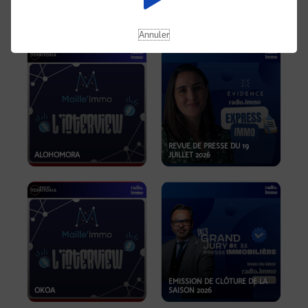
OPPORTUNITÉS… ET SI LE BON
PLAN SE TROUVAIT LÀ OÙ ON
EMISSION SPÉCIALE SIBCA
NE REGARDE PAS ASSEZ ?
2026
Annuler
REVUE DE PRESSE DU 19
ALOHOMORA
JUILLET 2026
EMISSION DE CLÔTURE DE LA
OKOA
SAISON 2026