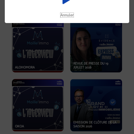
OPPORTUNITÉS… ET SI LE BON
PLAN SE TROUVAIT LÀ OÙ ON
EMISSION SPÉCIALE SIBCA
NE REGARDE PAS ASSEZ ?
2026
Annuler
REVUE DE PRESSE DU 19
ALOHOMORA
JUILLET 2026
EMISSION DE CLÔTURE DE LA
OKOA
SAISON 2026