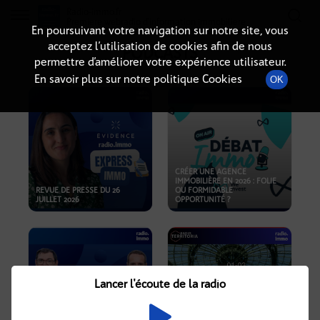
Radio-immo.fr
Premiere webradio d'information immobiliere
En poursuivant votre navigation sur notre site, vous
acceptez l’utilisation de cookies afin de nous
PODCASTS
permettre d’améliorer votre expérience utilisateur.
En savoir plus sur notre politique Cookies
OK
CRÉER UNE AGENCE
IMMOBILIÈRE EN 2026 : FOLIE
REVUE DE PRESSE DU 26
OU FORMIDABLE
JUILLET 2026
OPPORTUNITÉ ?
Lancer l'écoute de la radio
CRISE IMMOBILIÈRE, PRIX EN
BAISSE, NOUVELLES