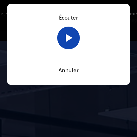
e, vous acceptez l’utilisation de cookies afin de nous perme
Écouter
Le direct
Thématiques
La radio
Le mag
En savoir plus sur notre politique Cookies
OK
Annuler