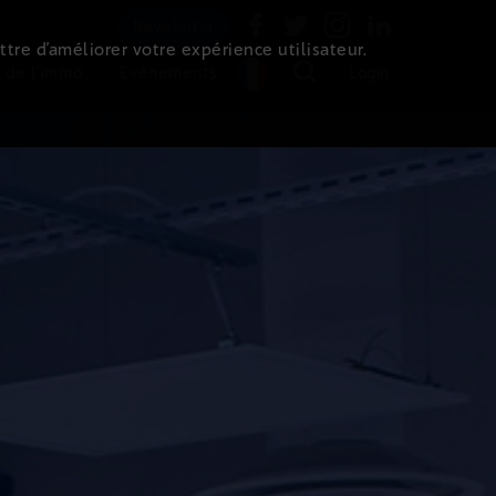
Newsletter
ttre d’améliorer votre expérience utilisateur.
 de l'immo
Evénements
Login