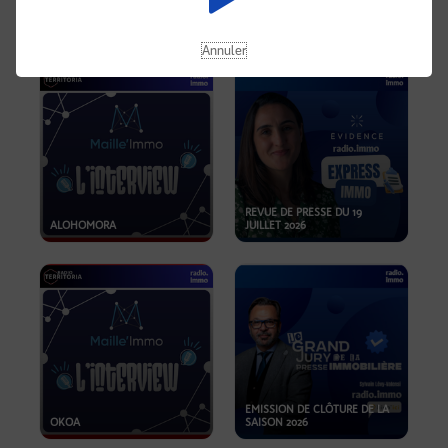
OPPORTUNITÉS… ET SI LE BON
PLAN SE TROUVAIT LÀ OÙ ON
EMISSION SPÉCIALE SIBCA
NE REGARDE PAS ASSEZ ?
2026
Annuler
REVUE DE PRESSE DU 19
ALOHOMORA
JUILLET 2026
EMISSION DE CLÔTURE DE LA
OKOA
SAISON 2026