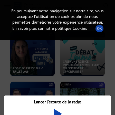
Radio-immo.fr
Premiere webradio d'information immobiliere
En poursuivant votre navigation sur notre site, vous
acceptez l’utilisation de cookies afin de nous
PODCASTS
permettre d’améliorer votre expérience utilisateur.
En savoir plus sur notre politique Cookies
OK
CRÉER UNE AGENCE
IMMOBILIÈRE EN 2026 : FOLIE
REVUE DE PRESSE DU 26
OU FORMIDABLE
JUILLET 2026
OPPORTUNITÉ ?
Lancer l'écoute de la radio
CRISE IMMOBILIÈRE, PRIX EN
BAISSE, NOUVELLES