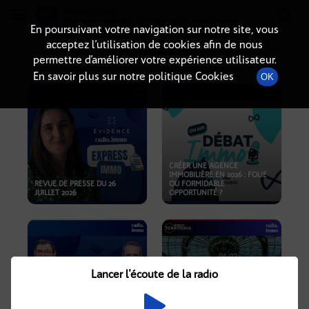
Radio-immo.fr
Premiere webradio d'information immobiliere
En poursuivant votre navigation sur notre site, vous
acceptez l’utilisation de cookies afin de nous
PODCASTS
permettre d’améliorer votre expérience utilisateur.
En savoir plus sur notre politique Cookies
OK
CRÉER UNE AGENCE
IMMOBILIÈRE EN 2026 : FOLIE
REVUE DE PRESSE DU 26
OU FORMIDABLE
JUILLET 2026
OPPORTUNITÉ ?
Lancer l'écoute de la radio
CRISE IMMOBILIÈRE, PRIX EN
BAISSE, NOUVELLES