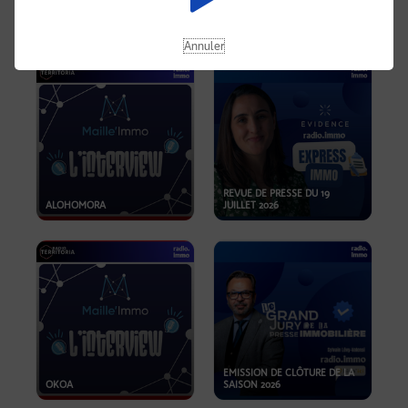
OPPORTUNITÉS… ET SI LE BON
PLAN SE TROUVAIT LÀ OÙ ON
EMISSION SPÉCIALE SIBCA
NE REGARDE PAS ASSEZ ?
2026
Annuler
REVUE DE PRESSE DU 19
ALOHOMORA
JUILLET 2026
EMISSION DE CLÔTURE DE LA
OKOA
SAISON 2026