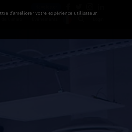
Newsletter
ttre d’améliorer votre expérience utilisateur.
 de l'immo
Evénements
Login