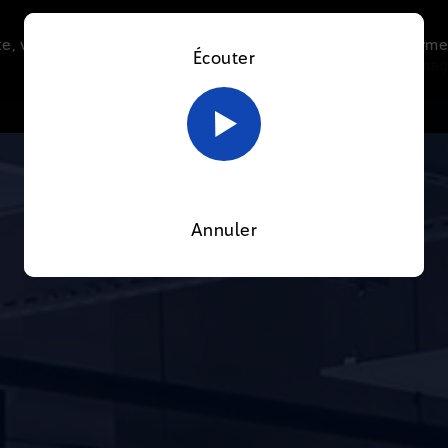
e, vous acceptez l’utilisation de cookies afin de nous perme
Écouter
Le direct
Thématiques
La radio
Le mag
En savoir plus sur notre politique Cookies
OK
Annuler