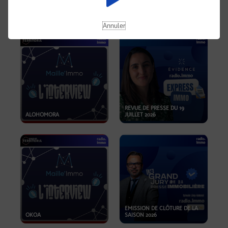
OPPORTUNITÉS… ET SI LE BON
PLAN SE TROUVAIT LÀ OÙ ON
EMISSION SPÉCIALE SIBCA
NE REGARDE PAS ASSEZ ?
2026
Annuler
REVUE DE PRESSE DU 19
ALOHOMORA
JUILLET 2026
EMISSION DE CLÔTURE DE LA
OKOA
SAISON 2026