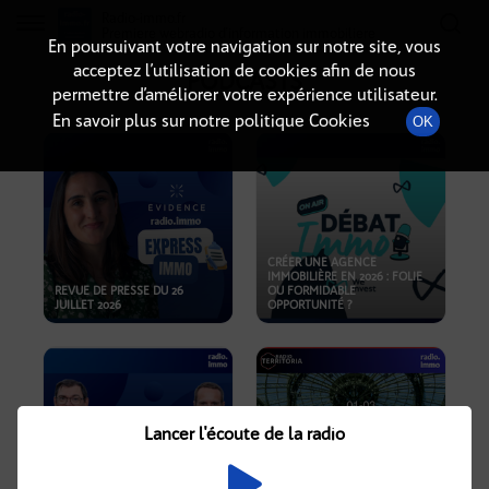
Radio-immo.fr
Premiere webradio d'information immobiliere
En poursuivant votre navigation sur notre site, vous
acceptez l’utilisation de cookies afin de nous
PODCASTS
permettre d’améliorer votre expérience utilisateur.
En savoir plus sur notre politique Cookies
OK
CRÉER UNE AGENCE
IMMOBILIÈRE EN 2026 : FOLIE
REVUE DE PRESSE DU 26
OU FORMIDABLE
JUILLET 2026
OPPORTUNITÉ ?
Lancer l'écoute de la radio
CRISE IMMOBILIÈRE, PRIX EN
BAISSE, NOUVELLES