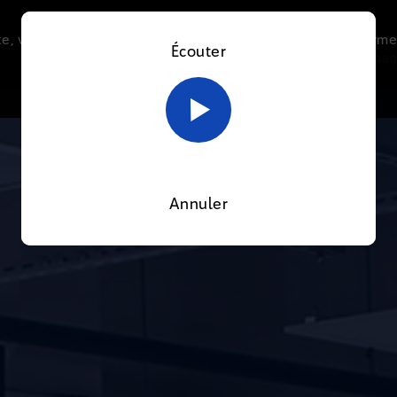
e, vous acceptez l’utilisation de cookies afin de nous perme
Écouter
Le direct
Thématiques
La radio
Le mag
En savoir plus sur notre politique Cookies
OK
Annuler