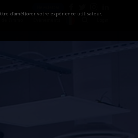
Newsletter
ttre d’améliorer votre expérience utilisateur.
 de l'immo
Evénements
Login