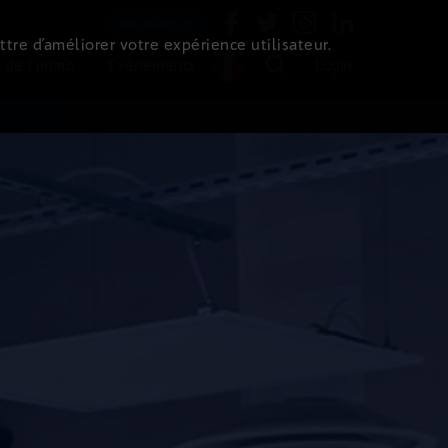
Newsletter
ttre d’améliorer votre expérience utilisateur.
 de l'immo
Evénements
Login