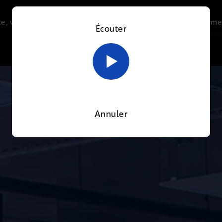
e, vous acceptez l’utilisation de cookies afin de nous perme
Écouter
Le direct
Thématiques
La radio
Le mag
En savoir plus sur notre politique Cookies
OK
Annuler