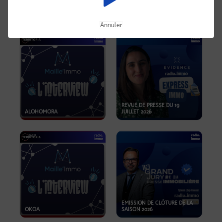
OPPORTUNITÉS… ET SI LE BON
PLAN SE TROUVAIT LÀ OÙ ON
EMISSION SPÉCIALE SIBCA
NE REGARDE PAS ASSEZ ?
2026
Annuler
REVUE DE PRESSE DU 19
ALOHOMORA
JUILLET 2026
EMISSION DE CLÔTURE DE LA
OKOA
SAISON 2026