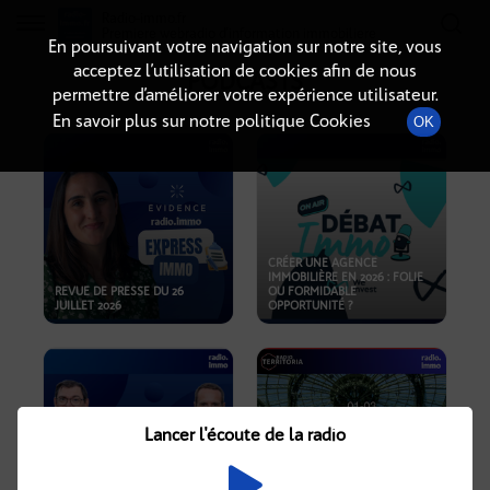
Radio-immo.fr
Premiere webradio d'information immobiliere
En poursuivant votre navigation sur notre site, vous
acceptez l’utilisation de cookies afin de nous
PODCASTS
permettre d’améliorer votre expérience utilisateur.
En savoir plus sur notre politique Cookies
OK
CRÉER UNE AGENCE
IMMOBILIÈRE EN 2026 : FOLIE
REVUE DE PRESSE DU 26
OU FORMIDABLE
JUILLET 2026
OPPORTUNITÉ ?
Lancer l'écoute de la radio
CRISE IMMOBILIÈRE, PRIX EN
BAISSE, NOUVELLES