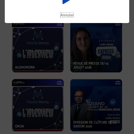
OPPORTUNITÉS… ET SI LE BON
PLAN SE TROUVAIT LÀ OÙ ON
EMISSION SPÉCIALE SIBCA
NE REGARDE PAS ASSEZ ?
2026
Annuler
REVUE DE PRESSE DU 19
ALOHOMORA
JUILLET 2026
EMISSION DE CLÔTURE DE LA
OKOA
SAISON 2026