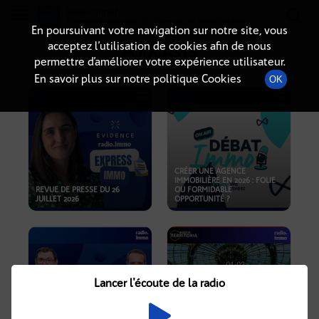
Radio-immo.fr
Premiere webradio d'information immobiliere
En poursuivant votre navigation sur notre site, vous
acceptez l’utilisation de cookies afin de nous
PODCASTS
permettre d’améliorer votre expérience utilisateur.
En savoir plus sur notre politique Cookies
OK
CRÉER UNE AGENCE
IMMOBILIÈRE EN 2026 : FOLIE
REVUE DE PRESSE DU 26
OU FORMIDABLE
JUILLET 2026
OPPORTUNITÉ ?
Lancer l'écoute de la radio
CRISE IMMOBILIÈRE, PRIX EN
BAISSE, NOUVELLES