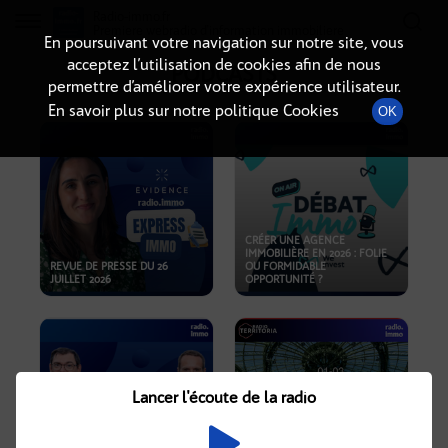
Radio-immo.fr
Premiere webradio d'information immobiliere
En poursuivant votre navigation sur notre site, vous
acceptez l’utilisation de cookies afin de nous
PODCASTS
permettre d’améliorer votre expérience utilisateur.
En savoir plus sur notre politique Cookies
OK
CRÉER UNE AGENCE
IMMOBILIÈRE EN 2026 : FOLIE
REVUE DE PRESSE DU 26
OU FORMIDABLE
JUILLET 2026
OPPORTUNITÉ ?
Lancer l'écoute de la radio
CRISE IMMOBILIÈRE, PRIX EN
BAISSE, NOUVELLES