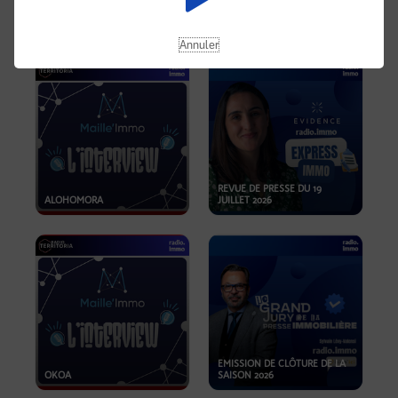
OPPORTUNITÉS… ET SI LE BON
PLAN SE TROUVAIT LÀ OÙ ON
EMISSION SPÉCIALE SIBCA
NE REGARDE PAS ASSEZ ?
2026
Annuler
REVUE DE PRESSE DU 19
ALOHOMORA
JUILLET 2026
EMISSION DE CLÔTURE DE LA
OKOA
SAISON 2026