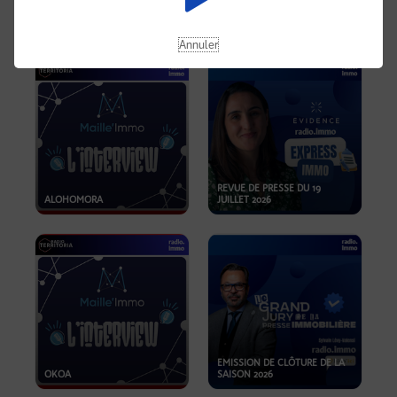
OPPORTUNITÉS… ET SI LE BON
PLAN SE TROUVAIT LÀ OÙ ON
EMISSION SPÉCIALE SIBCA
NE REGARDE PAS ASSEZ ?
2026
Annuler
REVUE DE PRESSE DU 19
ALOHOMORA
JUILLET 2026
EMISSION DE CLÔTURE DE LA
OKOA
SAISON 2026