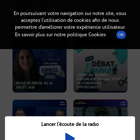
Radio-immo.fr
Premiere webradio d'information immobiliere
En poursuivant votre navigation sur notre site, vous
acceptez l’utilisation de cookies afin de nous
PODCASTS
permettre d’améliorer votre expérience utilisateur.
En savoir plus sur notre politique Cookies
OK
CRÉER UNE AGENCE
IMMOBILIÈRE EN 2026 : FOLIE
REVUE DE PRESSE DU 26
OU FORMIDABLE
JUILLET 2026
OPPORTUNITÉ ?
Lancer l'écoute de la radio
CRISE IMMOBILIÈRE, PRIX EN
BAISSE, NOUVELLES