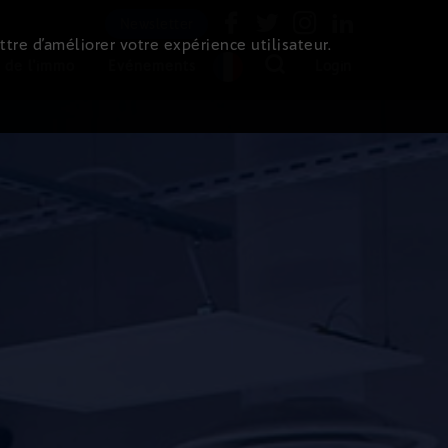
Newsletter
ttre d’améliorer votre expérience utilisateur.
 de l'immo
Evénements
Login