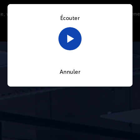
e, vous acceptez l’utilisation de cookies afin de nous perme
Écouter
Le direct
Thématiques
La radio
Le mag
En savoir plus sur notre politique Cookies
OK
Annuler