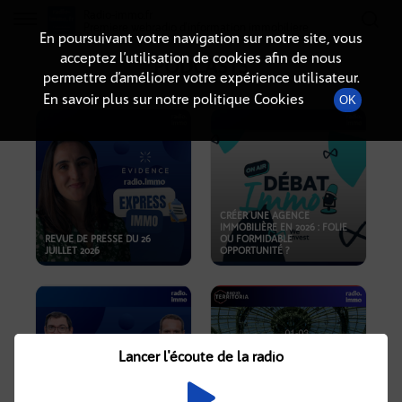
Radio-immo.fr
Premiere webradio d'information immobiliere
En poursuivant votre navigation sur notre site, vous
acceptez l’utilisation de cookies afin de nous
PODCASTS
permettre d’améliorer votre expérience utilisateur.
En savoir plus sur notre politique Cookies
OK
CRÉER UNE AGENCE
IMMOBILIÈRE EN 2026 : FOLIE
REVUE DE PRESSE DU 26
OU FORMIDABLE
JUILLET 2026
OPPORTUNITÉ ?
Lancer l'écoute de la radio
CRISE IMMOBILIÈRE, PRIX EN
BAISSE, NOUVELLES