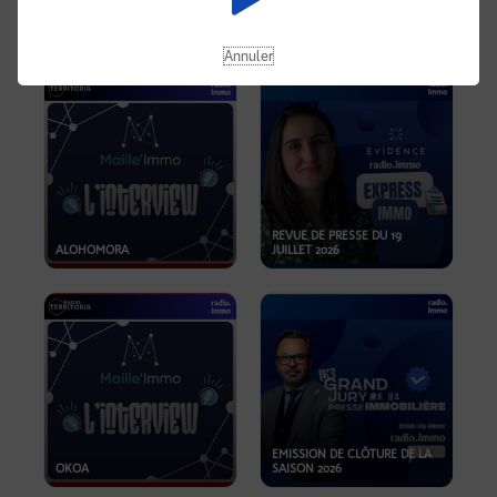
OPPORTUNITÉS… ET SI LE BON
PLAN SE TROUVAIT LÀ OÙ ON
EMISSION SPÉCIALE SIBCA
NE REGARDE PAS ASSEZ ?
2026
Annuler
REVUE DE PRESSE DU 19
ALOHOMORA
JUILLET 2026
EMISSION DE CLÔTURE DE LA
OKOA
SAISON 2026