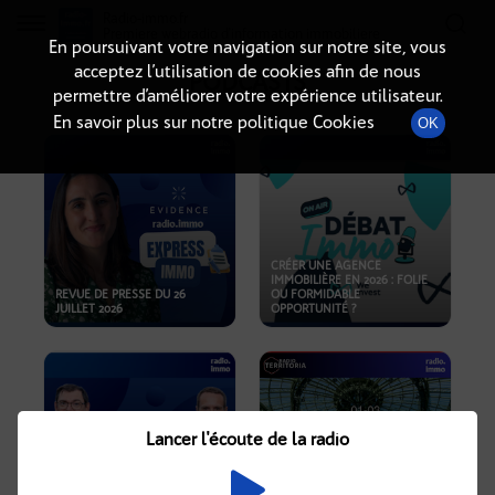
Radio-immo.fr
Premiere webradio d'information immobiliere
En poursuivant votre navigation sur notre site, vous
acceptez l’utilisation de cookies afin de nous
PODCASTS
permettre d’améliorer votre expérience utilisateur.
En savoir plus sur notre politique Cookies
OK
CRÉER UNE AGENCE
IMMOBILIÈRE EN 2026 : FOLIE
REVUE DE PRESSE DU 26
OU FORMIDABLE
JUILLET 2026
OPPORTUNITÉ ?
Lancer l'écoute de la radio
CRISE IMMOBILIÈRE, PRIX EN
BAISSE, NOUVELLES