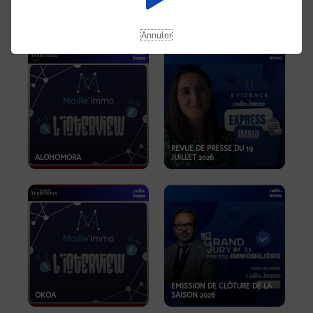
OPPORTUNITÉS… ET SI LE BON
PLAN SE TROUVAIT LÀ OÙ ON
EMISSION SPÉCIALE SIBCA
NE REGARDE PAS ASSEZ ?
2026
Annuler
REVUE DE PRESSE DU 19
ALOHOMORA
JUILLET 2026
EMISSION DE CLÔTURE DE LA
OKOA
SAISON 2026