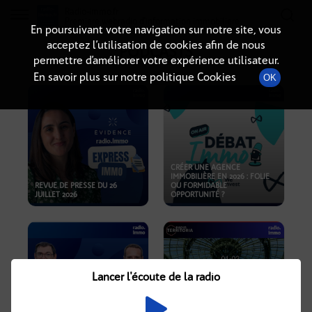
Radio-immo.fr
Premiere webradio d'information immobiliere
En poursuivant votre navigation sur notre site, vous
acceptez l’utilisation de cookies afin de nous
PODCASTS
permettre d’améliorer votre expérience utilisateur.
En savoir plus sur notre politique Cookies
OK
CRÉER UNE AGENCE
IMMOBILIÈRE EN 2026 : FOLIE
REVUE DE PRESSE DU 26
OU FORMIDABLE
JUILLET 2026
OPPORTUNITÉ ?
Lancer l'écoute de la radio
CRISE IMMOBILIÈRE, PRIX EN
BAISSE, NOUVELLES