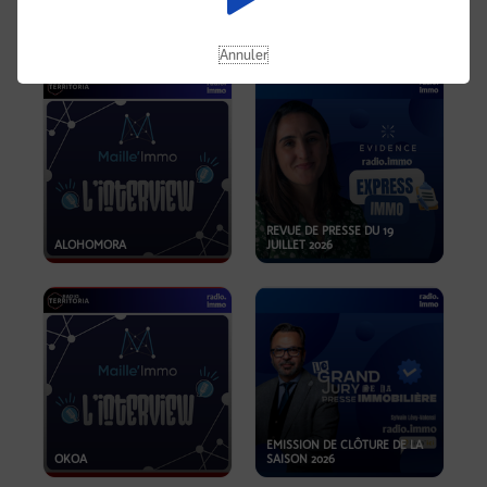
OPPORTUNITÉS… ET SI LE BON
PLAN SE TROUVAIT LÀ OÙ ON
EMISSION SPÉCIALE SIBCA
NE REGARDE PAS ASSEZ ?
2026
Annuler
REVUE DE PRESSE DU 19
ALOHOMORA
JUILLET 2026
EMISSION DE CLÔTURE DE LA
OKOA
SAISON 2026