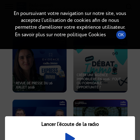
Radio-immo.fr
Premiere webradio d'information immobiliere
En poursuivant votre navigation sur notre site, vous
acceptez l’utilisation de cookies afin de nous
PODCASTS
permettre d’améliorer votre expérience utilisateur.
En savoir plus sur notre politique Cookies
OK
CRÉER UNE AGENCE
IMMOBILIÈRE EN 2026 : FOLIE
REVUE DE PRESSE DU 26
OU FORMIDABLE
JUILLET 2026
OPPORTUNITÉ ?
Lancer l'écoute de la radio
CRISE IMMOBILIÈRE, PRIX EN
BAISSE, NOUVELLES