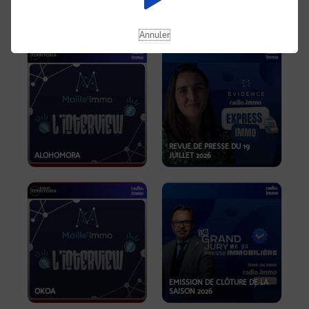
OPPORTUNITÉS… ET SI LE BON
PLAN SE TROUVAIT LÀ OÙ ON
EMISSION SPÉCIALE SIBCA
NE REGARDE PAS ASSEZ ?
2026
Annuler
REVUE DE PRESSE DU 19
ALOHOMORA
JUILLET 2026
EMISSION DE CLÔTURE DE LA
OKOA
SAISON 2026