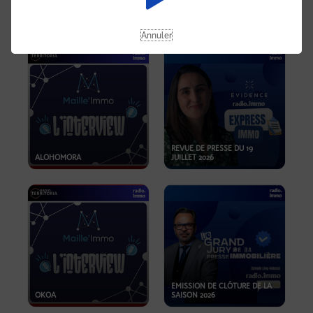
OPPORTUNITÉS… ET SI LE BON
PLAN SE TROUVAIT LÀ OÙ ON
EMISSION SPÉCIALE SIBCA
NE REGARDE PAS ASSEZ ?
2026
Annuler
REVUE DE PRESSE DU 19
ALOHOMORA
JUILLET 2026
EMISSION DE CLÔTURE DE LA
OKOA
SAISON 2026