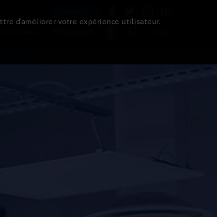
Newsletter
ttre d’améliorer votre expérience utilisateur.
 de l'immo
Evénements
Login