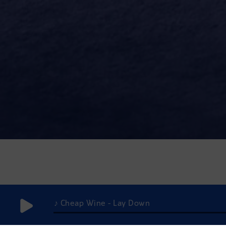
♪ Cheap Wine - Lay Down