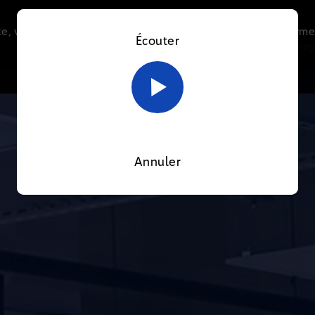
e, vous acceptez l’utilisation de cookies afin de nous perme
Écouter
Le direct
Thématiques
La radio
Le mag
En savoir plus sur notre politique Cookies
OK
Annuler