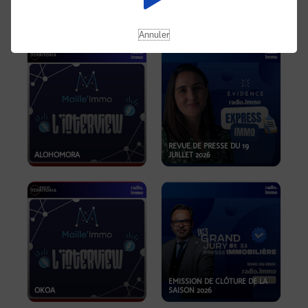
OPPORTUNITÉS… ET SI LE BON
PLAN SE TROUVAIT LÀ OÙ ON
EMISSION SPÉCIALE SIBCA
NE REGARDE PAS ASSEZ ?
2026
Annuler
REVUE DE PRESSE DU 19
ALOHOMORA
JUILLET 2026
EMISSION DE CLÔTURE DE LA
OKOA
SAISON 2026