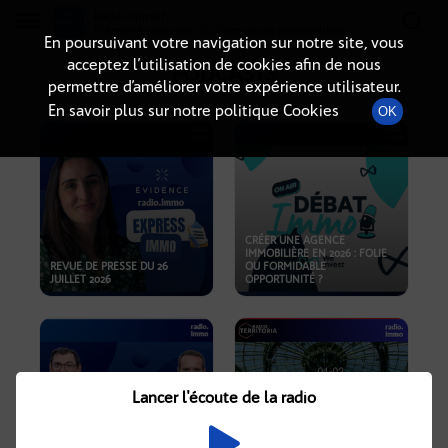
Radio-immo.fr
Premiere webradio d'information immobiliere
En poursuivant votre navigation sur notre site, vous
acceptez l’utilisation de cookies afin de nous
PODCASTS
permettre d’améliorer votre expérience utilisateur.
En savoir plus sur notre politique Cookies
OK
CRÉER UNE AGENCE
IMMOBILIÈRE EN 2026 : FOLIE
REVUE DE PRESSE DU 26
OU FORMIDABLE
JUILLET 2026
OPPORTUNITÉ ?
Lancer l'écoute de la radio
CRISE IMMOBILIÈRE, PRIX EN
BAISSE, NOUVELLES