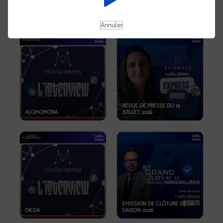
OPPORTUNITÉS… ET SI LE BON
PLAN SE TROUVAIT LÀ OÙ ON
EMISSION SPÉCIALE SIBCA
NE REGARDE PAS ASSEZ ?
2026
Annuler
REVUE DE PRESSE DU 19
ALOHOMORA
JUILLET 2026
EMISSION DE CLÔTURE DE LA
OKOA
SAISON 2026