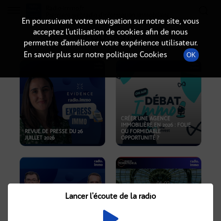
Radio-immo.fr
Premiere webradio d'information immobiliere
En poursuivant votre navigation sur notre site, vous
acceptez l’utilisation de cookies afin de nous
PODCASTS
permettre d’améliorer votre expérience utilisateur.
En savoir plus sur notre politique Cookies
OK
CRÉER UNE AGENCE
IMMOBILIÈRE EN 2026 : FOLIE
REVUE DE PRESSE DU 26
OU FORMIDABLE
JUILLET 2026
OPPORTUNITÉ ?
Lancer l'écoute de la radio
CRISE IMMOBILIÈRE, PRIX EN
BAISSE, NOUVELLES