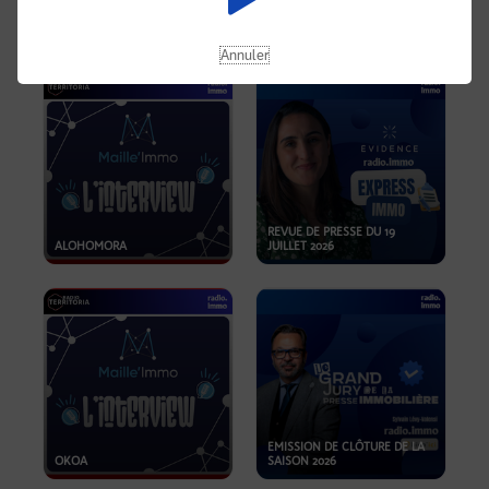
OPPORTUNITÉS… ET SI LE BON
PLAN SE TROUVAIT LÀ OÙ ON
EMISSION SPÉCIALE SIBCA
NE REGARDE PAS ASSEZ ?
2026
Annuler
REVUE DE PRESSE DU 19
ALOHOMORA
JUILLET 2026
EMISSION DE CLÔTURE DE LA
OKOA
SAISON 2026