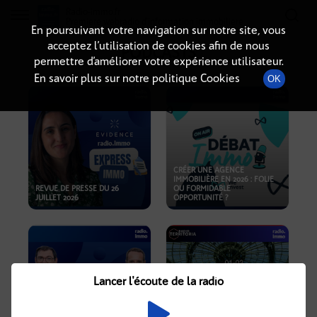
Radio-immo.fr
Premiere webradio d'information immobiliere
En poursuivant votre navigation sur notre site, vous
acceptez l’utilisation de cookies afin de nous
PODCASTS
permettre d’améliorer votre expérience utilisateur.
En savoir plus sur notre politique Cookies
OK
CRÉER UNE AGENCE
IMMOBILIÈRE EN 2026 : FOLIE
REVUE DE PRESSE DU 26
OU FORMIDABLE
JUILLET 2026
OPPORTUNITÉ ?
Lancer l'écoute de la radio
CRISE IMMOBILIÈRE, PRIX EN
BAISSE, NOUVELLES