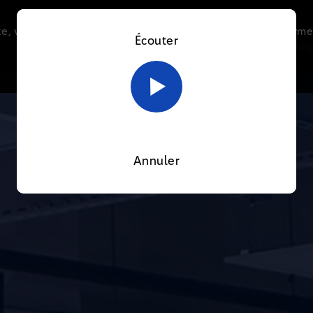
e, vous acceptez l’utilisation de cookies afin de nous perme
Écouter
Le direct
Thématiques
La radio
Le mag
En savoir plus sur notre politique Cookies
OK
Annuler