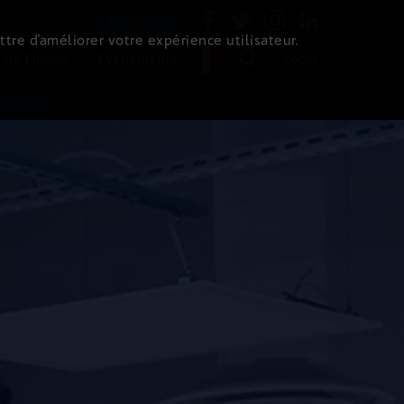
Newsletter
ttre d’améliorer votre expérience utilisateur.
 de l'immo
Evénements
Login