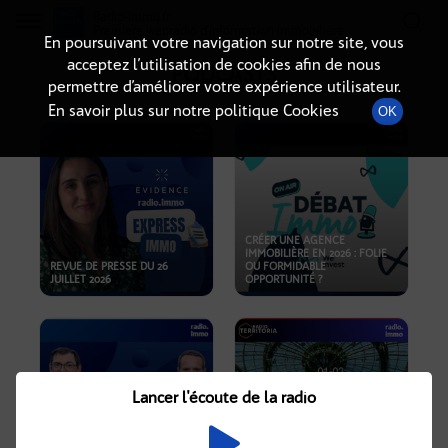
Radio-immo.fr
Premiere webradio d'information immobiliere
En poursuivant votre navigation sur notre site, vous
acceptez l’utilisation de cookies afin de nous
PODCASTS
permettre d’améliorer votre expérience utilisateur.
En savoir plus sur notre politique Cookies
OK
CRÉER UNE AGENCE
IMMOBILIÈRE EN 2026 : FOLIE
REVUE DE PRESSE DU 26
OU FORMIDABLE
JUILLET 2026
OPPORTUNITÉ ?
Lancer l'écoute de la radio
CRISE IMMOBILIÈRE, PRIX EN
BAISSE, NOUVELLES