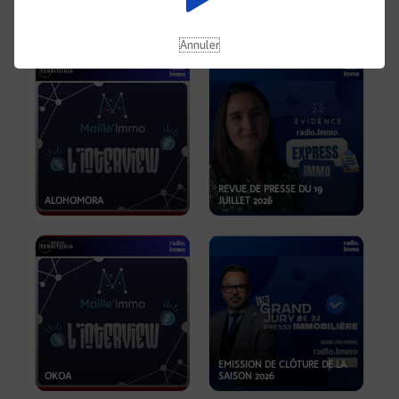
OPPORTUNITÉS… ET SI LE BON
PLAN SE TROUVAIT LÀ OÙ ON
EMISSION SPÉCIALE SIBCA
NE REGARDE PAS ASSEZ ?
2026
Annuler
REVUE DE PRESSE DU 19
ALOHOMORA
JUILLET 2026
EMISSION DE CLÔTURE DE LA
OKOA
SAISON 2026