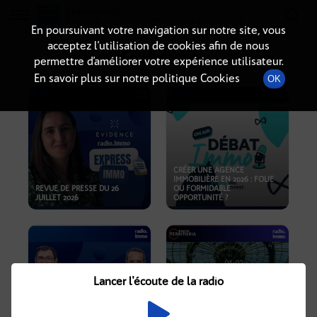
Radio-immo.fr
Premiere webradio d'information immobiliere
En poursuivant votre navigation sur notre site, vous
acceptez l’utilisation de cookies afin de nous
PODCASTS
permettre d’améliorer votre expérience utilisateur.
En savoir plus sur notre politique Cookies
OK
CRÉER UNE AGENCE
IMMOBILIÈRE EN 2026 : FOLIE
REVUE DE PRESSE DU 26
OU FORMIDABLE
JUILLET 2026
OPPORTUNITÉ ?
Lancer l'écoute de la radio
CRISE IMMOBILIÈRE, PRIX EN
BAISSE, NOUVELLES