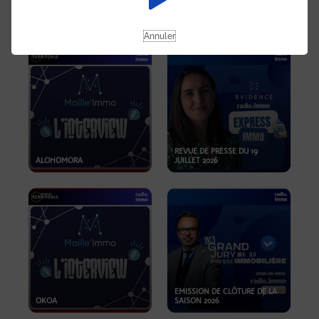
OPPORTUNITÉS… ET SI LE BON
PLAN SE TROUVAIT LÀ OÙ ON
EMISSION SPÉCIALE SIBCA
NE REGARDE PAS ASSEZ ?
2026
Annuler
REVUE DE PRESSE DU 19
ALOHOMORA
JUILLET 2026
EMISSION DE CLÔTURE DE LA
OKOA
SAISON 2026