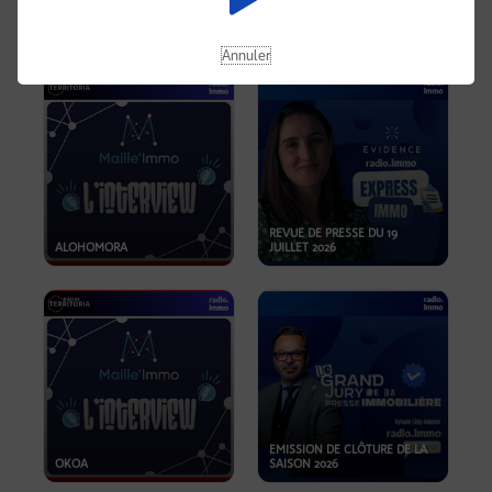
OPPORTUNITÉS… ET SI LE BON
PLAN SE TROUVAIT LÀ OÙ ON
EMISSION SPÉCIALE SIBCA
NE REGARDE PAS ASSEZ ?
2026
Annuler
REVUE DE PRESSE DU 19
ALOHOMORA
JUILLET 2026
EMISSION DE CLÔTURE DE LA
OKOA
SAISON 2026