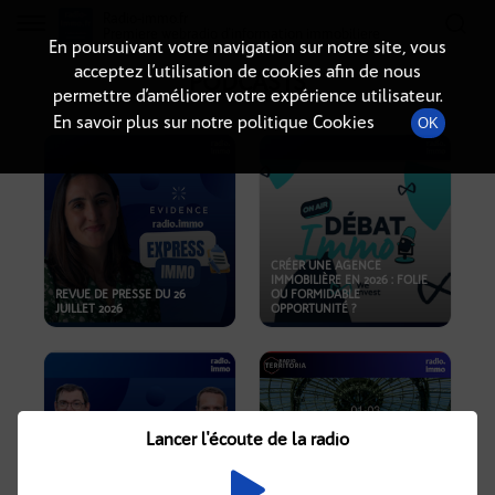
Radio-immo.fr
Premiere webradio d'information immobiliere
En poursuivant votre navigation sur notre site, vous
acceptez l’utilisation de cookies afin de nous
PODCASTS
permettre d’améliorer votre expérience utilisateur.
En savoir plus sur notre politique Cookies
OK
CRÉER UNE AGENCE
IMMOBILIÈRE EN 2026 : FOLIE
REVUE DE PRESSE DU 26
OU FORMIDABLE
JUILLET 2026
OPPORTUNITÉ ?
Lancer l'écoute de la radio
CRISE IMMOBILIÈRE, PRIX EN
BAISSE, NOUVELLES