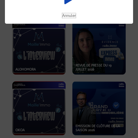
OPPORTUNITÉS… ET SI LE BON
PLAN SE TROUVAIT LÀ OÙ ON
EMISSION SPÉCIALE SIBCA
NE REGARDE PAS ASSEZ ?
2026
Annuler
REVUE DE PRESSE DU 19
ALOHOMORA
JUILLET 2026
EMISSION DE CLÔTURE DE LA
OKOA
SAISON 2026