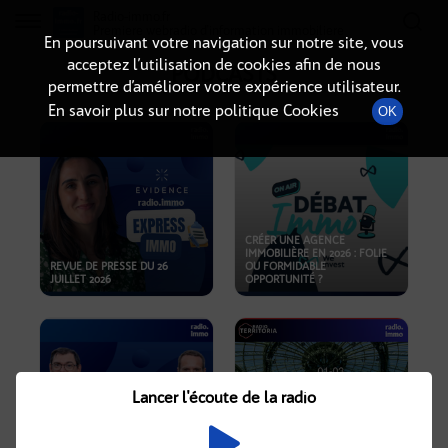
Radio-immo.fr
Premiere webradio d'information immobiliere
En poursuivant votre navigation sur notre site, vous
acceptez l’utilisation de cookies afin de nous
PODCASTS
permettre d’améliorer votre expérience utilisateur.
En savoir plus sur notre politique Cookies
OK
CRÉER UNE AGENCE
IMMOBILIÈRE EN 2026 : FOLIE
REVUE DE PRESSE DU 26
OU FORMIDABLE
JUILLET 2026
OPPORTUNITÉ ?
Lancer l'écoute de la radio
CRISE IMMOBILIÈRE, PRIX EN
BAISSE, NOUVELLES