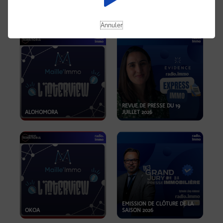
OPPORTUNITÉS… ET SI LE BON
PLAN SE TROUVAIT LÀ OÙ ON
EMISSION SPÉCIALE SIBCA
NE REGARDE PAS ASSEZ ?
2026
Annuler
REVUE DE PRESSE DU 19
ALOHOMORA
JUILLET 2026
EMISSION DE CLÔTURE DE LA
OKOA
SAISON 2026