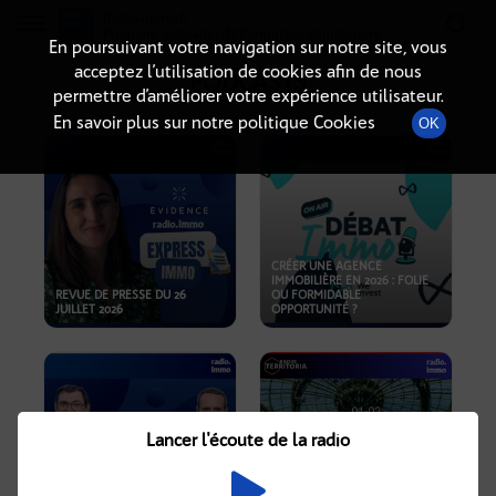
Radio-immo.fr
Premiere webradio d'information immobiliere
En poursuivant votre navigation sur notre site, vous
acceptez l’utilisation de cookies afin de nous
PODCASTS
permettre d’améliorer votre expérience utilisateur.
En savoir plus sur notre politique Cookies
OK
CRÉER UNE AGENCE
IMMOBILIÈRE EN 2026 : FOLIE
REVUE DE PRESSE DU 26
OU FORMIDABLE
JUILLET 2026
OPPORTUNITÉ ?
Lancer l'écoute de la radio
CRISE IMMOBILIÈRE, PRIX EN
BAISSE, NOUVELLES