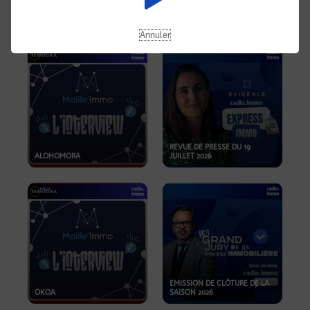
OPPORTUNITÉS… ET SI LE BON
PLAN SE TROUVAIT LÀ OÙ ON
EMISSION SPÉCIALE SIBCA
NE REGARDE PAS ASSEZ ?
2026
Annuler
REVUE DE PRESSE DU 19
ALOHOMORA
JUILLET 2026
EMISSION DE CLÔTURE DE LA
OKOA
SAISON 2026