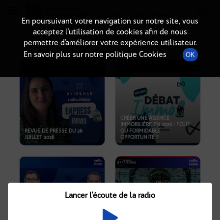
Radio-immo.fr
Premiere webradio d'information immobiliere
En poursuivant votre navigation sur notre site, vous
acceptez l’utilisation de cookies afin de nous
PODCASTS
permettre d’améliorer votre expérience utilisateur.
En savoir plus sur notre politique Cookies
OK
CRÉER UNE AGENCE
IMMOBILIÈRE EN 2026 : FOLIE
REVUE DE PRESSE DU 26
OU FORMIDABLE
JUILLET 2026
OPPORTUNITÉ ?
Lancer l'écoute de la radio
CRISE IMMOBILIÈRE, PRIX EN
BAISSE, NOUVELLES