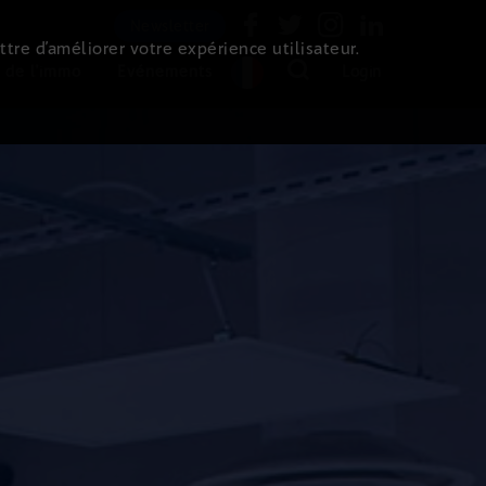
Newsletter
ttre d’améliorer votre expérience utilisateur.
 de l'immo
Evénements
Login