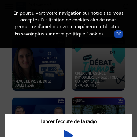
Radio-immo.fr
Premiere webradio d'information immobiliere
En poursuivant votre navigation sur notre site, vous
acceptez l’utilisation de cookies afin de nous
PODCASTS
permettre d’améliorer votre expérience utilisateur.
En savoir plus sur notre politique Cookies
OK
CRÉER UNE AGENCE
IMMOBILIÈRE EN 2026 : FOLIE
REVUE DE PRESSE DU 26
OU FORMIDABLE
JUILLET 2026
OPPORTUNITÉ ?
Lancer l'écoute de la radio
CRISE IMMOBILIÈRE, PRIX EN
BAISSE, NOUVELLES