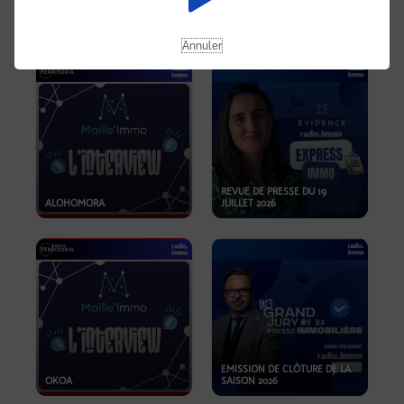
OPPORTUNITÉS… ET SI LE BON
PLAN SE TROUVAIT LÀ OÙ ON
EMISSION SPÉCIALE SIBCA
NE REGARDE PAS ASSEZ ?
2026
Annuler
REVUE DE PRESSE DU 19
ALOHOMORA
JUILLET 2026
EMISSION DE CLÔTURE DE LA
OKOA
SAISON 2026