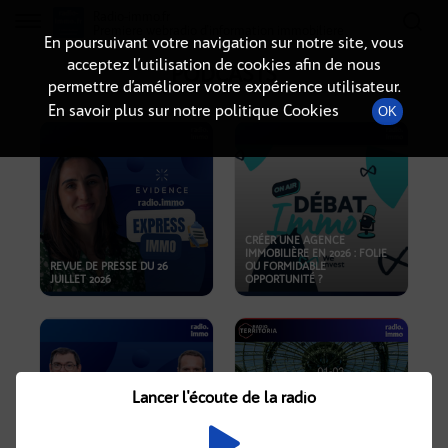
Radio-immo.fr
Premiere webradio d'information immobiliere
En poursuivant votre navigation sur notre site, vous
acceptez l’utilisation de cookies afin de nous
PODCASTS
permettre d’améliorer votre expérience utilisateur.
En savoir plus sur notre politique Cookies
OK
CRÉER UNE AGENCE
IMMOBILIÈRE EN 2026 : FOLIE
REVUE DE PRESSE DU 26
OU FORMIDABLE
JUILLET 2026
OPPORTUNITÉ ?
Lancer l'écoute de la radio
CRISE IMMOBILIÈRE, PRIX EN
BAISSE, NOUVELLES