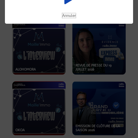
OPPORTUNITÉS… ET SI LE BON
PLAN SE TROUVAIT LÀ OÙ ON
EMISSION SPÉCIALE SIBCA
NE REGARDE PAS ASSEZ ?
2026
Annuler
REVUE DE PRESSE DU 19
ALOHOMORA
JUILLET 2026
EMISSION DE CLÔTURE DE LA
OKOA
SAISON 2026