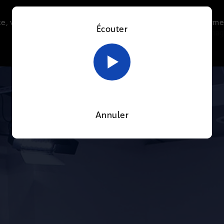
e, vous acceptez l’utilisation de cookies afin de nous perme
Écouter
Le direct
Thématiques
La radio
Le mag
En savoir plus sur notre politique Cookies
OK
Annuler