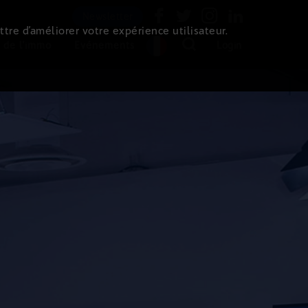
Newsletter
ttre d’améliorer votre expérience utilisateur.
 de l'immo
Evénements
Login