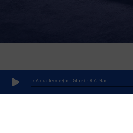
♪ Anna Ternheim - Ghost Of A Man