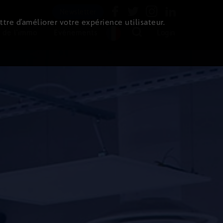
Newsletter
ttre d’améliorer votre expérience utilisateur.
 de l'immo
Evénements
Login