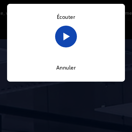
e, vous acceptez l’utilisation de cookies afin de nous perme
Écouter
Le direct
Thématiques
La radio
Le mag
En savoir plus sur notre politique Cookies
OK
Annuler