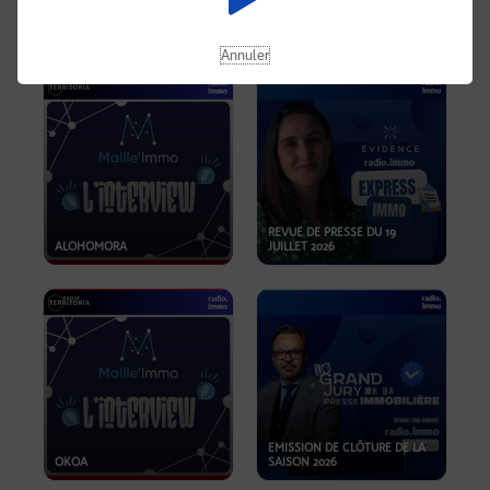
OPPORTUNITÉS… ET SI LE BON
PLAN SE TROUVAIT LÀ OÙ ON
EMISSION SPÉCIALE SIBCA
NE REGARDE PAS ASSEZ ?
2026
Annuler
REVUE DE PRESSE DU 19
ALOHOMORA
JUILLET 2026
EMISSION DE CLÔTURE DE LA
OKOA
SAISON 2026