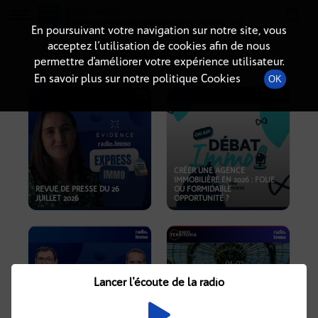
Radio-immo.fr
Premiere webradio d'information immobiliere
En poursuivant votre navigation sur notre site, vous
acceptez l’utilisation de cookies afin de nous
PODCASTS
permettre d’améliorer votre expérience utilisateur.
En savoir plus sur notre politique Cookies
OK
CRÉER UNE AGENCE
IMMOBILIÈRE EN 2026 : FOLIE
REVUE DE PRESSE DU 26
OU FORMIDABLE
JUILLET 2026
OPPORTUNITÉ ?
Lancer l'écoute de la radio
CRISE IMMOBILIÈRE, PRIX EN
BAISSE, NOUVELLES