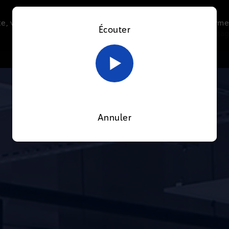
e, vous acceptez l’utilisation de cookies afin de nous perme
Écouter
Le direct
Thématiques
La radio
Le mag
En savoir plus sur notre politique Cookies
OK
Annuler