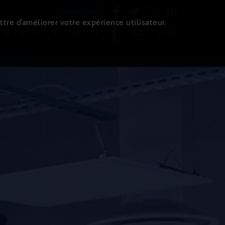
Newsletter
ttre d’améliorer votre expérience utilisateur.
 de l'immo
Evénements
Login