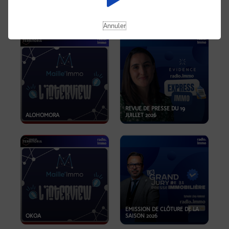
OPPORTUNITÉS… ET SI LE BON
PLAN SE TROUVAIT LÀ OÙ ON
EMISSION SPÉCIALE SIBCA
NE REGARDE PAS ASSEZ ?
2026
Annuler
REVUE DE PRESSE DU 19
ALOHOMORA
JUILLET 2026
EMISSION DE CLÔTURE DE LA
OKOA
SAISON 2026