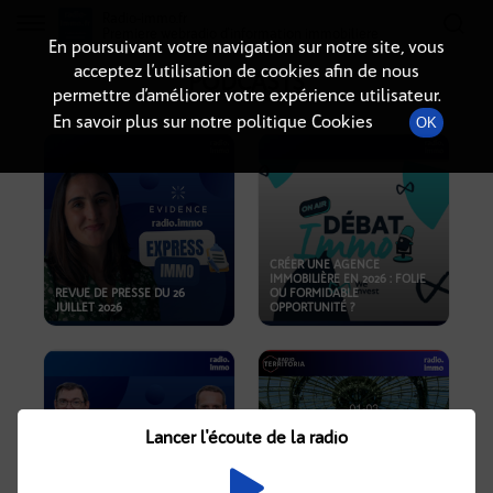
Radio-immo.fr
Premiere webradio d'information immobiliere
En poursuivant votre navigation sur notre site, vous
acceptez l’utilisation de cookies afin de nous
PODCASTS
permettre d’améliorer votre expérience utilisateur.
En savoir plus sur notre politique Cookies
OK
CRÉER UNE AGENCE
IMMOBILIÈRE EN 2026 : FOLIE
REVUE DE PRESSE DU 26
OU FORMIDABLE
JUILLET 2026
OPPORTUNITÉ ?
Lancer l'écoute de la radio
CRISE IMMOBILIÈRE, PRIX EN
BAISSE, NOUVELLES