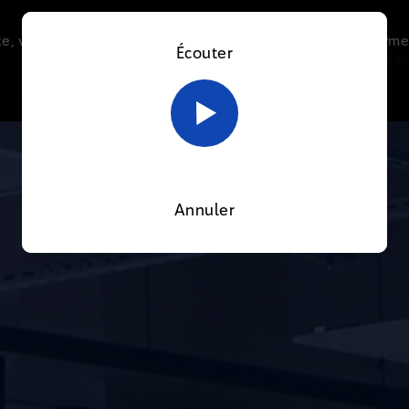
e, vous acceptez l’utilisation de cookies afin de nous perme
Écouter
Le direct
Thématiques
La radio
Le mag
En savoir plus sur notre politique Cookies
OK
Annuler