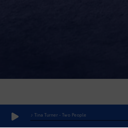
♪ Tina Turner - Two People