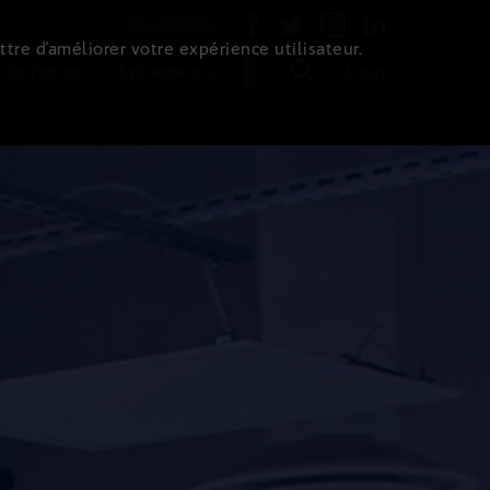
Newsletter
ttre d’améliorer votre expérience utilisateur.
 de l'immo
Evénements
Login