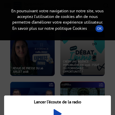
Radio-immo.fr
Premiere webradio d'information immobiliere
En poursuivant votre navigation sur notre site, vous
acceptez l’utilisation de cookies afin de nous
PODCASTS
permettre d’améliorer votre expérience utilisateur.
En savoir plus sur notre politique Cookies
OK
CRÉER UNE AGENCE
IMMOBILIÈRE EN 2026 : FOLIE
REVUE DE PRESSE DU 26
OU FORMIDABLE
JUILLET 2026
OPPORTUNITÉ ?
Lancer l'écoute de la radio
CRISE IMMOBILIÈRE, PRIX EN
BAISSE, NOUVELLES