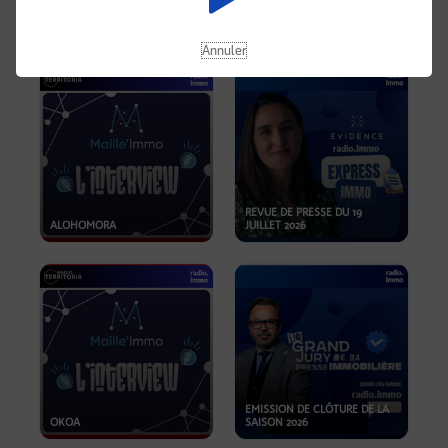
OPPORTUNITÉS… ET SI LE BON
PLAN SE TROUVAIT LÀ OÙ ON
EMISSION SPÉCIALE SIBCA
NE REGARDE PAS ASSEZ ?
2026
Annuler
REVUE DE PRESSE DU 19
ALOHOMORA
JUILLET 2026
EMISSION DE CLÔTURE DE LA
OKOA
SAISON 2026