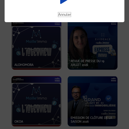
OPPORTUNITÉS… ET SI LE BON
PLAN SE TROUVAIT LÀ OÙ ON
EMISSION SPÉCIALE SIBCA
NE REGARDE PAS ASSEZ ?
2026
Annuler
REVUE DE PRESSE DU 19
ALOHOMORA
JUILLET 2026
EMISSION DE CLÔTURE DE LA
OKOA
SAISON 2026