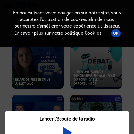
Radio-immo.fr
Premiere webradio d'information immobiliere
En poursuivant votre navigation sur notre site, vous
acceptez l’utilisation de cookies afin de nous
PODCASTS
permettre d’améliorer votre expérience utilisateur.
En savoir plus sur notre politique Cookies
OK
CRÉER UNE AGENCE
IMMOBILIÈRE EN 2026 : FOLIE
REVUE DE PRESSE DU 26
OU FORMIDABLE
JUILLET 2026
OPPORTUNITÉ ?
Lancer l'écoute de la radio
CRISE IMMOBILIÈRE, PRIX EN
BAISSE, NOUVELLES