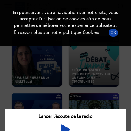
Radio-immo.fr
Premiere webradio d'information immobiliere
En poursuivant votre navigation sur notre site, vous
acceptez l’utilisation de cookies afin de nous
PODCASTS
permettre d’améliorer votre expérience utilisateur.
En savoir plus sur notre politique Cookies
OK
CRÉER UNE AGENCE
IMMOBILIÈRE EN 2026 : FOLIE
REVUE DE PRESSE DU 26
OU FORMIDABLE
JUILLET 2026
OPPORTUNITÉ ?
Lancer l'écoute de la radio
CRISE IMMOBILIÈRE, PRIX EN
BAISSE, NOUVELLES