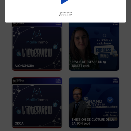
OPPORTUNITÉS… ET SI LE BON
PLAN SE TROUVAIT LÀ OÙ ON
EMISSION SPÉCIALE SIBCA
NE REGARDE PAS ASSEZ ?
2026
Annuler
REVUE DE PRESSE DU 19
ALOHOMORA
JUILLET 2026
EMISSION DE CLÔTURE DE LA
OKOA
SAISON 2026