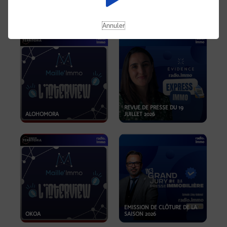
OPPORTUNITÉS… ET SI LE BON
PLAN SE TROUVAIT LÀ OÙ ON
EMISSION SPÉCIALE SIBCA
NE REGARDE PAS ASSEZ ?
2026
Annuler
REVUE DE PRESSE DU 19
ALOHOMORA
JUILLET 2026
EMISSION DE CLÔTURE DE LA
OKOA
SAISON 2026