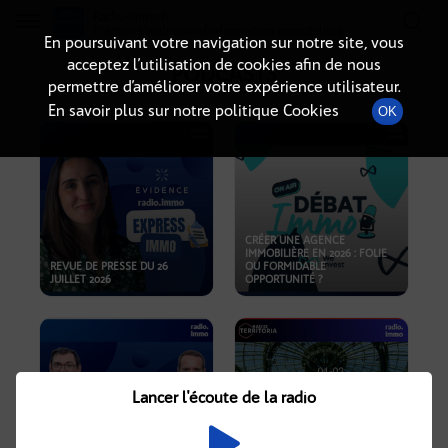
Radio-immo.fr
Premiere webradio d'information immobiliere
En poursuivant votre navigation sur notre site, vous
acceptez l’utilisation de cookies afin de nous
PODCASTS
permettre d’améliorer votre expérience utilisateur.
En savoir plus sur notre politique Cookies
OK
CRÉER UNE AGENCE
IMMOBILIÈRE EN 2026 : FOLIE
REVUE DE PRESSE DU 26
OU FORMIDABLE
JUILLET 2026
OPPORTUNITÉ ?
Lancer l'écoute de la radio
CRISE IMMOBILIÈRE, PRIX EN
BAISSE, NOUVELLES